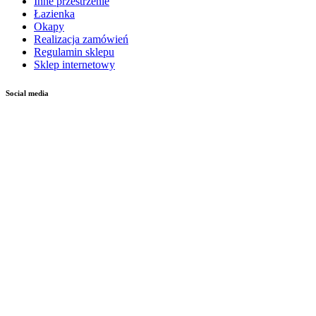
Inne przestrzenie
Łazienka
Okapy
Realizacja zamówień
Regulamin sklepu
Sklep internetowy
Social media